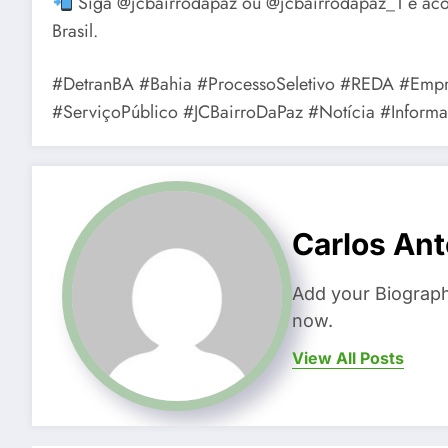
Siga @jcbairrodapaz ou @jcbairrodapaz_1 e acom
Brasil.
#DetranBA #Bahia #ProcessoSeletivo #REDA #Emp
#ServiçoPúblico #JCBairroDaPaz #Notícia #Inform
Carlos Ant
Add your Biograph
now.
View All Posts