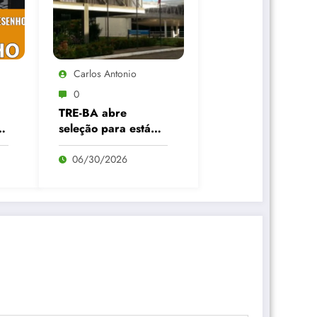
Carlos Antonio
0
TRE-BA abre
seleção para estágio
remunerado em
Salvador com bolsa
06/30/2026
de R$ 1,1 mil; veja
como participar