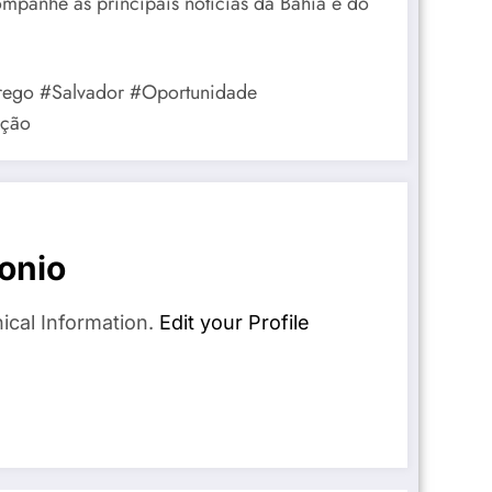
panhe as principais notícias da Bahia e do
rego #Salvador #Oportunidade
ação
onio
ical Information.
Edit your Profile