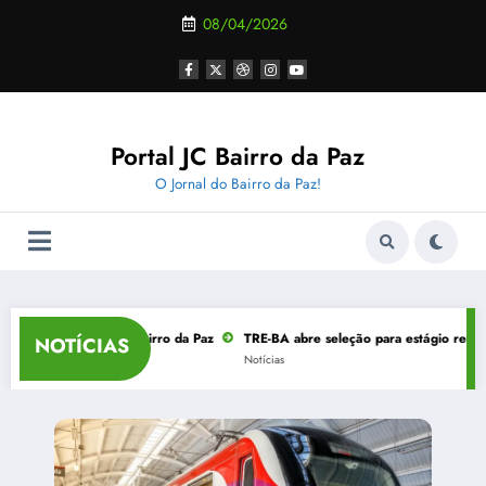
Pular
08/04/2026
para
o
conteúdo
Portal JC Bairro da Paz
O Jornal do Bairro da Paz!
senho no Bairro da Paz
TRE-BA abre seleção para estágio remunerado em Sal
NOTÍCIAS
Notícias