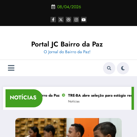
Pular
08/04/2026
para
o
conteúdo
Portal JC Bairro da Paz
O Jornal do Bairro da Paz!
enho no Bairro da Paz
TRE-BA abre seleção para estágio remunerado em Salv
NOTÍCIAS
Notícias