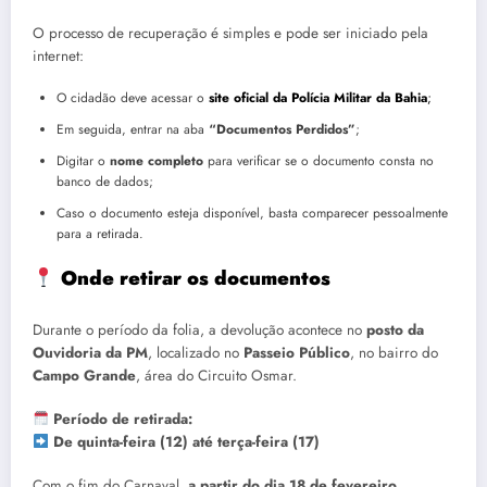
O processo de recuperação é simples e pode ser iniciado pela
internet:
O cidadão deve acessar o
site oficial da Polícia Militar da Bahia
;
Em seguida, entrar na aba
“Documentos Perdidos”
;
Digitar o
nome completo
para verificar se o documento consta no
banco de dados;
Caso o documento esteja disponível, basta comparecer pessoalmente
para a retirada.
Onde retirar os documentos
Durante o período da folia, a devolução acontece no
posto da
Ouvidoria da PM
, localizado no
Passeio Público
, no bairro do
Campo Grande
, área do Circuito Osmar.
Período de retirada:
De quinta-feira (12) até terça-feira (17)
Com o fim do Carnaval,
a partir do dia 18 de fevereiro