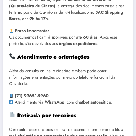
(Quarta-feira de Cinzas)
, a entrega dos documentos passa a ser
feita no posto da Ouvidoria da PM localizado no
SAC Shopping
Barra
, das
9h às 17h
.
Prazo importante:
Os documentos ficam disponíveis por
até 60 dias
. Após esse
período, são devolvidos aos
órgãos expedidores
.
Atendimento e orientações
Além da consulta online, o cidadão também pode obter
informações e orientações por meio do telefone funcional da
Ouvidoria:
(71) 99651-5960
Atendimento via
WhatsApp
, com
chatbot automático
.
Retirada por terceiros
Caso outra pessoa precise retirar o documento em nome do titular,
será
obrigatória a apresentação de uma procuração
, além de