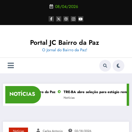
Pular
08/04/2026
para
o
conteúdo
Portal JC Bairro da Paz
O Jornal do Bairro da Paz!
nho no Bairro da Paz
TRE-BA abre seleção para estágio remunerado em Salva
NOTÍCIAS
Notícias
Notícias
Carlos Antonio
02/18/2026