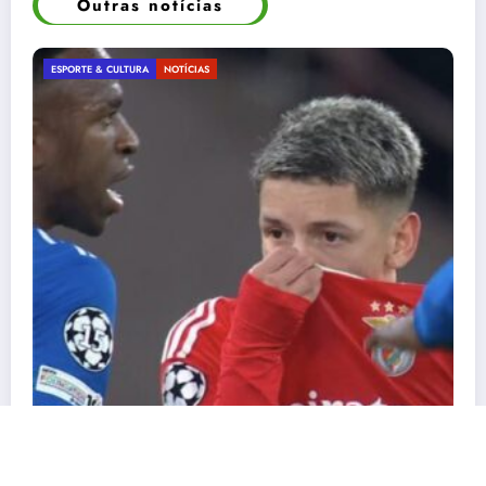
Outras notícias
ESPORTE & CULTURA
NOTÍCIAS
A Fantada não foi acident
vem antes do Respeito
02/19/2026
Carlos Antonio